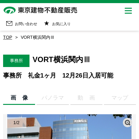
お問い合わせ
お気に入り
TOP
VORT横浜関内Ⅲ
VORT横浜関内Ⅲ
事務所
事務所 礼金1ヶ月 12月26日入居可能
画像
パノラマ
動画
マップ
1
/
2