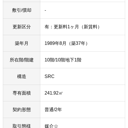
敷引/償却
-
更新区分
有：更新料1ヶ月（新賃料）
築年月
1989年8月（築37年）
所在階/階建
10階/10階地下1階
構造
SRC
専有面積
241.92㎡
契約形態
普通/2年
取引態様
媒介☆